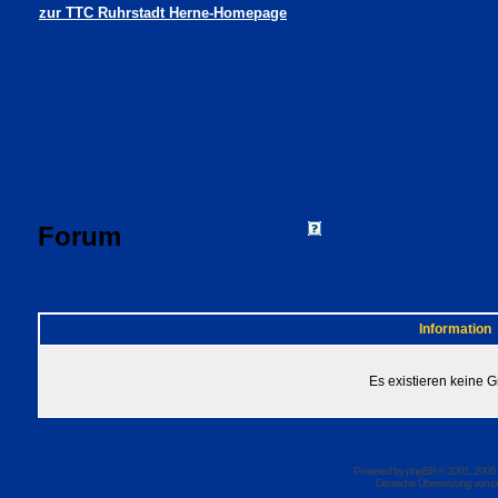
zur TTC Ruhrstadt Herne-Homepage
Forum
FAQ
Suchen
Mitgliede
Profil
Einloggen, um 
TTC Ruhrstadt Herne Foren-Übersicht
Information
Es existieren keine 
Powered by
phpBB
© 2001, 2005
Deutsche Übersetzung von
p