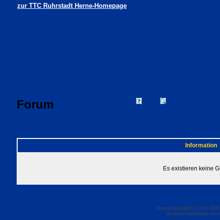
zur TTC Ruhrstadt Herne-Homepage
Forum
FAQ
Suchen
Mitgliede
Profil
Einloggen, um 
TTC Ruhrstadt Herne Foren-Übersicht
Information
Es existieren keine 
Powered by
phpBB
© 2001, 2005
Deutsche Übersetzung von
p