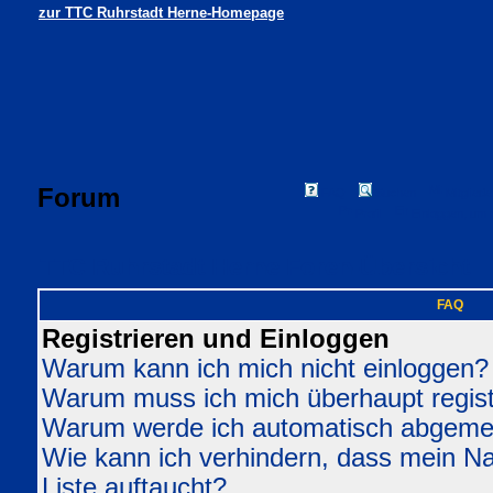
zur TTC Ruhrstadt Herne-Homepage
Forum
FAQ
Suchen
Mitgliede
Profil
Einloggen, um 
TTC Ruhrstadt Herne Foren-Übersicht
FAQ
Registrieren und Einloggen
Warum kann ich mich nicht einloggen?
Warum muss ich mich überhaupt regist
Warum werde ich automatisch abgeme
Wie kann ich verhindern, dass mein Nam
Liste auftaucht?