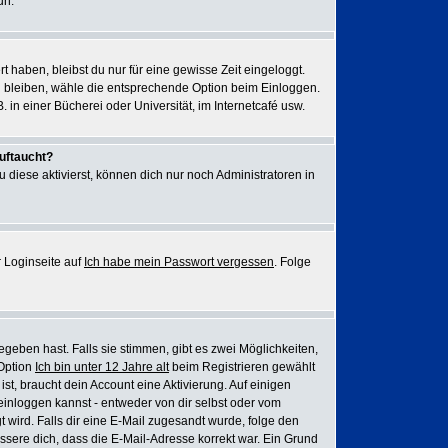
un.
rt haben, bleibst du nur für eine gewisse Zeit eingeloggt.
u bleiben, wähle die entsprechende Option beim Einloggen.
 in einer Bücherei oder Universität, im Internetcafé usw.
auftaucht?
 diese aktivierst, können dich nur noch Administratoren in
 Loginseite auf
Ich habe mein Passwort vergessen
. Folge
eben hast. Falls sie stimmen, gibt es zwei Möglichkeiten,
 Option
Ich bin unter 12 Jahre alt
beim Registrieren gewählt
ist, braucht dein Account eine Aktivierung. Auf einigen
einloggen kannst - entweder von dir selbst oder vom
gt wird. Falls dir eine E-Mail zugesandt wurde, folge den
issere dich, dass die E-Mail-Adresse korrekt war. Ein Grund