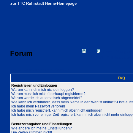
zur TTC Ruhrstadt Herne-Homepage
Forum
FAQ
Suchen
Mitgliede
Profil
Einloggen, um 
TTC Ruhrstadt Herne Foren-Übersicht
FAQ
Registrieren und Einloggen
Warum kann ich mich nicht einloggen?
Warum muss ich mich überhaupt registrieren?
Warum werde ich automatisch abgemeldet?
Wie kann ich verhindern, dass mein Name in der 'Wer ist online?'-Liste auft
Ich habe mein Passwort verloren!
Ich habe mich registriert, kann mich aber nicht einloggen!
Ich habe mich vor einiger Zeit registriert, kann mich aber nicht mehr einlogg
Benutzerangaben und Einstellungen
Wie ändere ich meine Einstellungen?
Die Zeiten stimmen nicht!