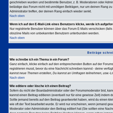
geschrieben wurden und bestimmte Benutzer, z. B. Moderatoren oder Admini
belästige das Forum nicht mit unnötigen Beiträgen, nur um deinen Rang zu 
Administrator treffen, der deinen Rang einfach wieder senkt.
Nach oben
Wenn ich auf den E-Mail-Link eines Benutzers klicke, werde ich aufgefor
Nur registrierte Benutzer können über das Forum E-Mails verschicken (falls 
obszöne Mails von unbekannten Benutzern unterbunden werden.
Nach oben
Beiträge schre
Wie schreibe ich ein Thema in ein Forum?
Ganz einfach, klicke einfach auf den entsprechenden Button auf der Forums-
registrieren musst, bevor du eine Nachricht schreiben kannst - deine verfü
kannst neue Themen erstellen, Du kannst an Umfragen teilnehmen, usw.
-Li
Nach oben
Wie editiere oder lösche ich einen Beitrag?
Sofern du nicht der Boardadministrator oder der Forumsmoderator bist, kan
kannst einen Beitrag editieren (eventuell nur für eine gewisse Zeit) indem 
Sollte jemand bereits auf den Beitrag geantwortet haben, wirst du einen kle
wie oft der Text bearbeitet wurde. Er wird nur erscheinen, wenn jemand geantw
Moderator oder Administrator den Beitrag editiert hat (Sie sollten eine Nachr