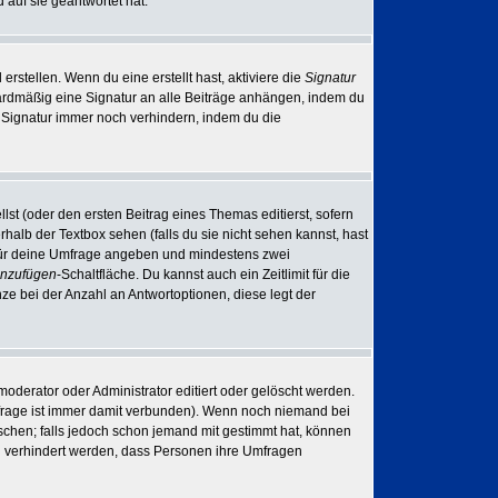
auf sie geantwortet hat.
rstellen. Wenn du eine erstellt hast, aktiviere die
Signatur
ardmäßig eine Signatur an alle Beiträge anhängen, indem du
r Signatur immer noch verhindern, indem du die
lst (oder den ersten Beitrag eines Themas editierst, sofern
rhalb der Textbox sehen (falls du sie nicht sehen kannst, hast
el für deine Umfrage angeben und mindestens zwei
inzufügen
-Schaltfläche. Du kannst auch ein Zeitlimit für die
ze bei der Anzahl an Antwortoptionen, diese legt der
derator oder Administrator editiert oder gelöscht werden.
frage ist immer damit verbunden). Wenn noch niemand bei
chen; falls jedoch schon jemand mit gestimmt hat, können
ll verhindert werden, dass Personen ihre Umfragen