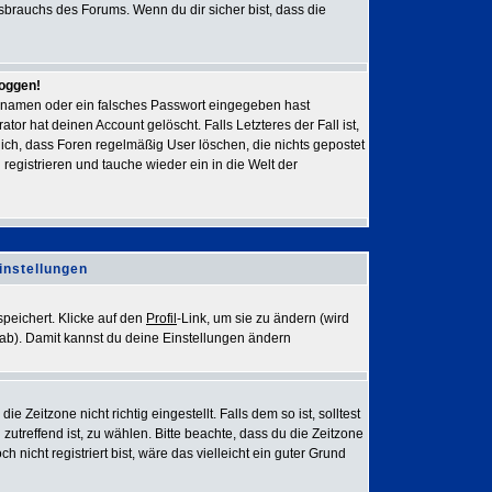
sbrauchs des Forums. Wenn du dir sicher bist, dass die
loggen!
rnamen oder ein falsches Passwort eingegeben hast
or hat deinen Account gelöscht. Falls Letzteres der Fall ist,
lich, dass Foren regelmäßig User löschen, die nichts gepostet
egistrieren und tauche wieder ein in die Welt der
instellungen
speichert. Klicke auf den
Profil
-Link, um sie zu ändern (wird
ab). Damit kannst du deine Einstellungen ändern
 Zeitzone nicht richtig eingestellt. Falls dem so ist, solltest
 zutreffend ist, zu wählen. Bitte beachte, dass du die Zeitzone
h nicht registriert bist, wäre das vielleicht ein guter Grund