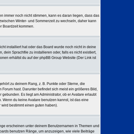
iten immer noch nicht stimmen, kann es daran liegen, dass das
, zwischen Winter- und Sommerzeit zu wechseln, daher kann
er Boardzeit kommen.
cht installiert hat oder das Board wurde noch nicht in deine
in Sprachfile zu installieren oder, falls es nicht existiert,
onen erhältst du auf der phpBB Group Website (Der Link ist
ehört zu deinem Rang, z. B. Punkte oder Sterne, die
 Forum hast. Darunter befindet sich meist ein größeres Bild,
 gebunden. Es liegt am Administrator, ob er Avatare erlaubt
. Wenn du keine Avatare benutzen kannst, ist das eine
r wird bestimmt einen guten haben).
Ränge erscheinen unter deinem Benutzernamen in Themen und
 Boards benutzen Ränge, um anzuzeigen, wie viele Beiträge