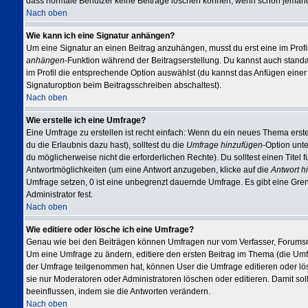
dass normale Benutzer keine Beiträge löschen können, wenn schon jemand 
Nach oben
Wie kann ich eine Signatur anhängen?
Um eine Signatur an einen Beitrag anzuhängen, musst du erst eine im Profil e
anhängen
-Funktion während der Beitragserstellung. Du kannst auch stand
im Profil die entsprechende Option auswählst (du kannst das Anfügen eine
Signaturoption beim Beitragsschreiben abschaltest).
Nach oben
Wie erstelle ich eine Umfrage?
Eine Umfrage zu erstellen ist recht einfach: Wenn du ein neues Thema erstel
du die Erlaubnis dazu hast), solltest du die
Umfrage hinzufügen
-Option unte
du möglicherweise nicht die erforderlichen Rechte). Du solltest einen Tit
Antwortmöglichkeiten (um eine Antwort anzugeben, klicke auf die
Antwort h
Umfrage setzen, 0 ist eine unbegrenzt dauernde Umfrage. Es gibt eine Gren
Administrator fest.
Nach oben
Wie editiere oder lösche ich eine Umfrage?
Genau wie bei den Beiträgen können Umfragen nur vom Verfasser, Forumsmo
Um eine Umfrage zu ändern, editiere den ersten Beitrag im Thema (die Um
der Umfrage teilgenommen hat, können User die Umfrage editieren oder lös
sie nur Moderatoren oder Administratoren löschen oder editieren. Damit so
beeinflussen, indem sie die Antworten verändern.
Nach oben