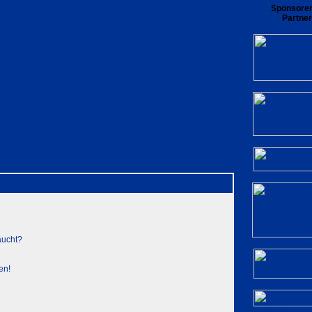
Sponsore
Partner
rliste
Benutzergruppen
Registrieren
private Nachrichten zu lesen
Login
aucht?
en!