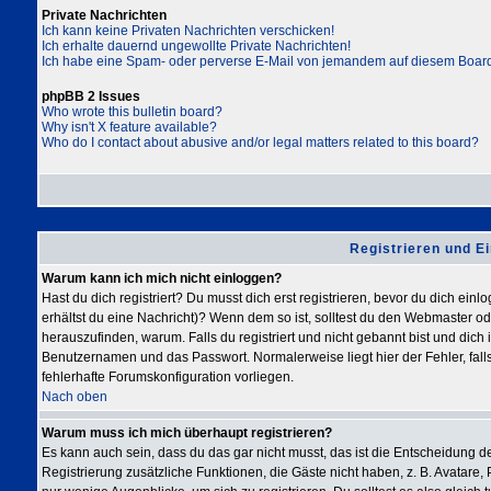
Private Nachrichten
Ich kann keine Privaten Nachrichten verschicken!
Ich erhalte dauernd ungewollte Private Nachrichten!
Ich habe eine Spam- oder perverse E-Mail von jemandem auf diesem Board
phpBB 2 Issues
Who wrote this bulletin board?
Why isn't X feature available?
Who do I contact about abusive and/or legal matters related to this board?
Registrieren und E
Warum kann ich mich nicht einloggen?
Hast du dich registriert? Du musst dich erst registrieren, bevor du dich ei
erhältst du eine Nachricht)? Wenn dem so ist, solltest du den Webmaster o
herauszufinden, warum. Falls du registriert und nicht gebannt bist und dic
Benutzernamen und das Passwort. Normalerweise liegt hier der Fehler, falls
fehlerhafte Forumskonfiguration vorliegen.
Nach oben
Warum muss ich mich überhaupt registrieren?
Es kann auch sein, dass du das gar nicht musst, das ist die Entscheidung des
Registrierung zusätzliche Funktionen, die Gäste nicht haben, z. B. Avatare, 