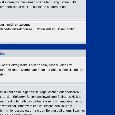
stratoren, könnten einen speziellen Rang haben. Bitte
erhöhen, sonst wirst du auf einen Moderator oder
dert, mich einzuloggen!
der Administrator diese Funktion zulässt). Damit sollen
iben
 oder Beitragsseite. Es kann sein, dass du dich erst
gbaren Aktionen werden am Ende der Seite aufgelistet (die
Du
ste)
nst du nur deine eigenen Beiträge löschen oder editieren. Du
du auf den
Editieren
-Button des jeweiligen Beitrages klickst.
inen Text unterhalb des Beitrags lesen können, der anzeigt,
ortet hat, ferner wird er nicht erscheinen, falls ein
icht hinterlassen, warum sie den Beitrag editierten). Beachte,