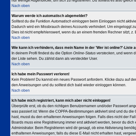
nur wenige Augenblicke, um sich zu registrieren. Du solltest es also gleich t
Nach oben
Warum werde ich automatisch abgemeldet?
Solltest du die Funktion
Automatisch einloggen
beim Einloggen nicht aktivie
Dadurch wird ein Missbrauch deines Accounts verhindert. Um eingeloggt z
Dies ist nicht empfehlenswert, wenn du an einem fremden Rechner sitzt, z. B.
Nach oben
Wie kann ich verhindern, dass mein Name in der 'Wer ist online?'-Liste 
In deinem Profil findest du die Option
Online-Status verstecken
, und wenn du
der Liste sehen. Du zählst dann als versteckter User.
Nach oben
Ich habe mein Passwort verloren!
Kein Problem! Du kannst ein neues Passwort anfordern. Klicke dazu auf der
den Anweisungen und du solltest dich bald wieder einloggen können.
Nach oben
Ich habe mich registriert, kann mich aber nicht einloggen!
Überprüfe erst, ob du den richtigen Benutzernamen und/oder Passwort angeg
was passiert ist: Wenn die COPPA-Bestimmungen aktiviert sind und du die
hast, musst du den erhaltenen Anweisungen folgen. Falls dies nicht der Fall 
Boards muss eine Registrierung immer erst aktiviert werden, bevor du dich 
Administrator. Beim Registrieren wird dir gesagt, ob eine Aktivierung benöti
enthaltenen Anweisungen; falls du diese E-Mail nicht erhalten hast, vergew