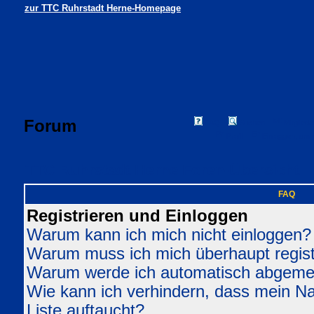
zur TTC Ruhrstadt Herne-Homepage
Forum
FAQ
Suchen
Mitgliede
Profil
Einloggen, um 
TTC Ruhrstadt Herne Foren-Übersicht
FAQ
Registrieren und Einloggen
Warum kann ich mich nicht einloggen?
Warum muss ich mich überhaupt regist
Warum werde ich automatisch abgeme
Wie kann ich verhindern, dass mein Nam
Liste auftaucht?