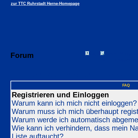
zur TTC Ruhrstadt Herne-Homepage
Forum
FAQ
Suchen
Mitgliede
Profil
Einloggen, um 
TTC Ruhrstadt Herne Foren-Übersicht
FAQ
Registrieren und Einloggen
Warum kann ich mich nicht einloggen?
Warum muss ich mich überhaupt regist
Warum werde ich automatisch abgeme
Wie kann ich verhindern, dass mein Nam
Liste auftaucht?