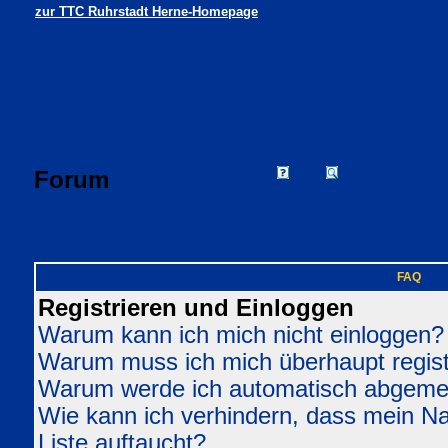
zur TTC Ruhrstadt Herne-Homepage
Forum
FAQ
Suchen
Mitgliede
Profil
Einloggen, um 
TTC Ruhrstadt Herne Foren-Übersicht
FAQ
Registrieren und Einloggen
Warum kann ich mich nicht einloggen?
Warum muss ich mich überhaupt regist
Warum werde ich automatisch abgeme
Wie kann ich verhindern, dass mein Nam
Liste auftaucht?