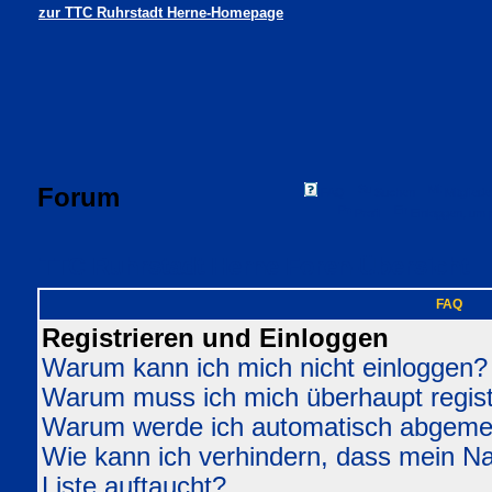
zur TTC Ruhrstadt Herne-Homepage
Forum
FAQ
Suchen
Mitgliede
Profil
Einloggen, um 
TTC Ruhrstadt Herne Foren-Übersicht
FAQ
Registrieren und Einloggen
Warum kann ich mich nicht einloggen?
Warum muss ich mich überhaupt regist
Warum werde ich automatisch abgeme
Wie kann ich verhindern, dass mein Nam
Liste auftaucht?