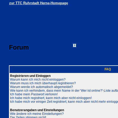
zur TTC Ruhrstadt Herne-Homepage
Forum
FAQ
Suchen
Mitgliede
Profil
Einloggen, um 
TTC Ruhrstadt Herne Foren-Übersicht
FAQ
Registrieren und Einloggen
Warum kann ich mich nicht einloggen?
Warum muss ich mich überhaupt registrieren?
Warum werde ich automatisch abgemeldet?
Wie kann ich verhindern, dass mein Name in der 'Wer ist online?'-Liste auft
Ich habe mein Passwort verloren!
Ich habe mich registriert, kann mich aber nicht einloggen!
Ich habe mich vor einiger Zeit registriert, kann mich aber nicht mehr einlogg
Benutzerangaben und Einstellungen
Wie ändere ich meine Einstellungen?
Die Zeiten stimmen nicht!