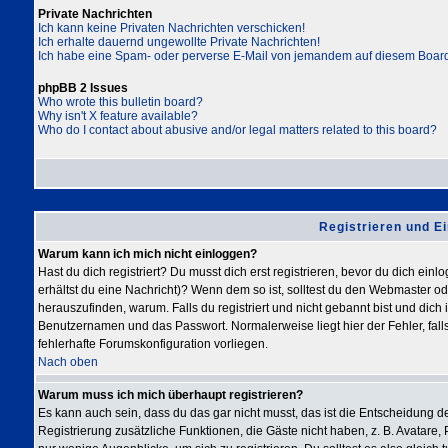
Private Nachrichten
Ich kann keine Privaten Nachrichten verschicken!
Ich erhalte dauernd ungewollte Private Nachrichten!
Ich habe eine Spam- oder perverse E-Mail von jemandem auf diesem Board
phpBB 2 Issues
Who wrote this bulletin board?
Why isn't X feature available?
Who do I contact about abusive and/or legal matters related to this board?
Registrieren und E
Warum kann ich mich nicht einloggen?
Hast du dich registriert? Du musst dich erst registrieren, bevor du dich ei
erhältst du eine Nachricht)? Wenn dem so ist, solltest du den Webmaster o
herauszufinden, warum. Falls du registriert und nicht gebannt bist und dic
Benutzernamen und das Passwort. Normalerweise liegt hier der Fehler, falls
fehlerhafte Forumskonfiguration vorliegen.
Nach oben
Warum muss ich mich überhaupt registrieren?
Es kann auch sein, dass du das gar nicht musst, das ist die Entscheidung des
Registrierung zusätzliche Funktionen, die Gäste nicht haben, z. B. Avatare, 