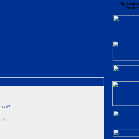
Sponsore
Partner
rliste
Benutzergruppen
Registrieren
private Nachrichten zu lesen
Login
aucht?
en!