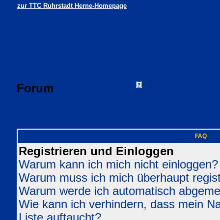
zur TTC Ruhrstadt Herne-Homepage
Forum
FAQ
Suchen
Mitgliede
Profil
Einloggen, um 
TTC Ruhrstadt Herne Foren-Übersicht
FAQ
Registrieren und Einloggen
Warum kann ich mich nicht einloggen?
Warum muss ich mich überhaupt regist
Warum werde ich automatisch abgeme
Wie kann ich verhindern, dass mein Nam
Liste auftaucht?