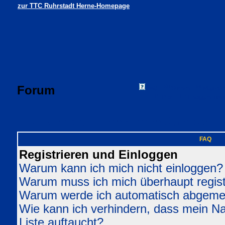
zur TTC Ruhrstadt Herne-Homepage
Forum
FAQ
Suchen
Mitgliede
Profil
Einloggen, um 
TTC Ruhrstadt Herne Foren-Übersicht
FAQ
Registrieren und Einloggen
Warum kann ich mich nicht einloggen?
Warum muss ich mich überhaupt regist
Warum werde ich automatisch abgeme
Wie kann ich verhindern, dass mein Nam
Liste auftaucht?