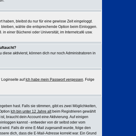
un.
rt haben, bleibst du nur für eine gewisse Zeit eingeloggt.
u bleiben, wähle die entsprechende Option beim Einloggen.
 in einer Bücherei oder Universität, im Internetcafé usw.
auftaucht?
 diese aktivierst, können dich nur noch Administratoren in
 Loginseite auf
Ich habe mein Passwort vergessen
. Folge
eben hast. Falls sie stimmen, gibt es zwei Möglichkeiten,
 Option
Ich bin unter 12 Jahre alt
beim Registrieren gewählt
ist, braucht dein Account eine Aktivierung. Auf einigen
einloggen kannst - entweder von dir selbst oder vom
gt wird. Falls dir eine E-Mail zugesandt wurde, folge den
issere dich, dass die E-Mail-Adresse korrekt war. Ein Grund