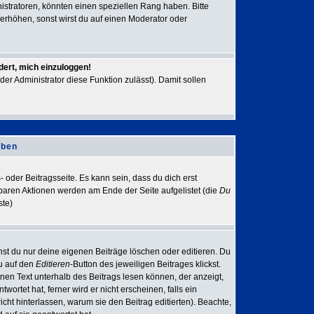
stratoren, könnten einen speziellen Rang haben. Bitte
erhöhen, sonst wirst du auf einen Moderator oder
dert, mich einzuloggen!
der Administrator diese Funktion zulässt). Damit sollen
iben
 oder Beitragsseite. Es kann sein, dass du dich erst
gbaren Aktionen werden am Ende der Seite aufgelistet (die
Du
ste)
nst du nur deine eigenen Beiträge löschen oder editieren. Du
du auf den
Editieren
-Button des jeweiligen Beitrages klickst.
inen Text unterhalb des Beitrags lesen können, der anzeigt,
ortet hat, ferner wird er nicht erscheinen, falls ein
icht hinterlassen, warum sie den Beitrag editierten). Beachte,