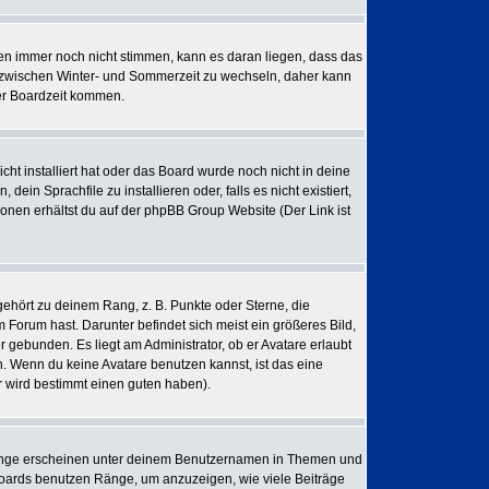
iten immer noch nicht stimmen, kann es daran liegen, dass das
, zwischen Winter- und Sommerzeit zu wechseln, daher kann
er Boardzeit kommen.
cht installiert hat oder das Board wurde noch nicht in deine
in Sprachfile zu installieren oder, falls es nicht existiert,
onen erhältst du auf der phpBB Group Website (Der Link ist
ehört zu deinem Rang, z. B. Punkte oder Sterne, die
 Forum hast. Darunter befindet sich meist ein größeres Bild,
 gebunden. Es liegt am Administrator, ob er Avatare erlaubt
. Wenn du keine Avatare benutzen kannst, ist das eine
r wird bestimmt einen guten haben).
Ränge erscheinen unter deinem Benutzernamen in Themen und
 Boards benutzen Ränge, um anzuzeigen, wie viele Beiträge