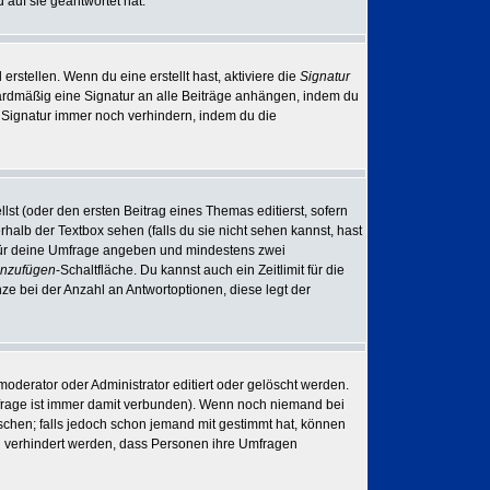
auf sie geantwortet hat.
rstellen. Wenn du eine erstellt hast, aktiviere die
Signatur
ardmäßig eine Signatur an alle Beiträge anhängen, indem du
r Signatur immer noch verhindern, indem du die
lst (oder den ersten Beitrag eines Themas editierst, sofern
rhalb der Textbox sehen (falls du sie nicht sehen kannst, hast
el für deine Umfrage angeben und mindestens zwei
inzufügen
-Schaltfläche. Du kannst auch ein Zeitlimit für die
ze bei der Anzahl an Antwortoptionen, diese legt der
derator oder Administrator editiert oder gelöscht werden.
frage ist immer damit verbunden). Wenn noch niemand bei
chen; falls jedoch schon jemand mit gestimmt hat, können
ll verhindert werden, dass Personen ihre Umfragen