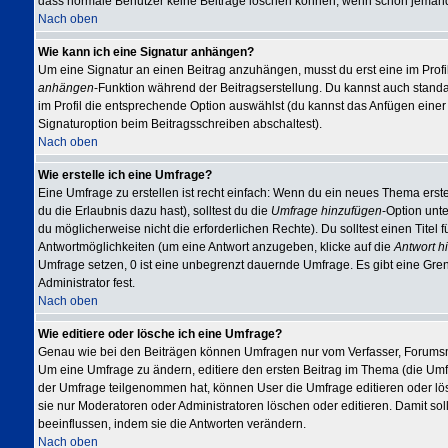
dass normale Benutzer keine Beiträge löschen können, wenn schon jemand 
Nach oben
Wie kann ich eine Signatur anhängen?
Um eine Signatur an einen Beitrag anzuhängen, musst du erst eine im Profil e
anhängen
-Funktion während der Beitragserstellung. Du kannst auch stand
im Profil die entsprechende Option auswählst (du kannst das Anfügen eine
Signaturoption beim Beitragsschreiben abschaltest).
Nach oben
Wie erstelle ich eine Umfrage?
Eine Umfrage zu erstellen ist recht einfach: Wenn du ein neues Thema erstel
du die Erlaubnis dazu hast), solltest du die
Umfrage hinzufügen
-Option unte
du möglicherweise nicht die erforderlichen Rechte). Du solltest einen Tit
Antwortmöglichkeiten (um eine Antwort anzugeben, klicke auf die
Antwort h
Umfrage setzen, 0 ist eine unbegrenzt dauernde Umfrage. Es gibt eine Gren
Administrator fest.
Nach oben
Wie editiere oder lösche ich eine Umfrage?
Genau wie bei den Beiträgen können Umfragen nur vom Verfasser, Forumsmo
Um eine Umfrage zu ändern, editiere den ersten Beitrag im Thema (die Um
der Umfrage teilgenommen hat, können User die Umfrage editieren oder lös
sie nur Moderatoren oder Administratoren löschen oder editieren. Damit so
beeinflussen, indem sie die Antworten verändern.
Nach oben