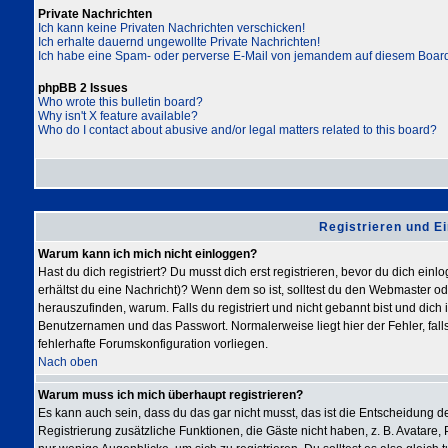
Private Nachrichten
Ich kann keine Privaten Nachrichten verschicken!
Ich erhalte dauernd ungewollte Private Nachrichten!
Ich habe eine Spam- oder perverse E-Mail von jemandem auf diesem Board
phpBB 2 Issues
Who wrote this bulletin board?
Why isn't X feature available?
Who do I contact about abusive and/or legal matters related to this board?
Registrieren und E
Warum kann ich mich nicht einloggen?
Hast du dich registriert? Du musst dich erst registrieren, bevor du dich ei
erhältst du eine Nachricht)? Wenn dem so ist, solltest du den Webmaster o
herauszufinden, warum. Falls du registriert und nicht gebannt bist und dic
Benutzernamen und das Passwort. Normalerweise liegt hier der Fehler, falls
fehlerhafte Forumskonfiguration vorliegen.
Nach oben
Warum muss ich mich überhaupt registrieren?
Es kann auch sein, dass du das gar nicht musst, das ist die Entscheidung des
Registrierung zusätzliche Funktionen, die Gäste nicht haben, z. B. Avatare, 