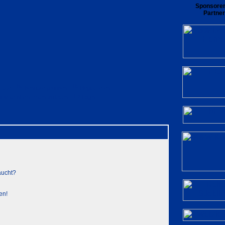
Sponsore
Partner
rliste
Benutzergruppen
Registrieren
private Nachrichten zu lesen
Login
aucht?
en!