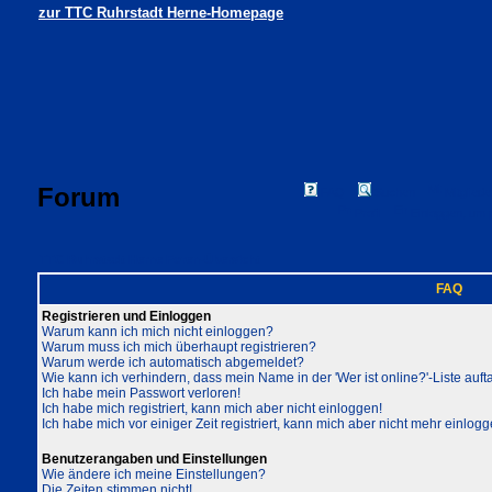
zur TTC Ruhrstadt Herne-Homepage
Forum
FAQ
Suchen
Mitgliede
Profil
Einloggen, um 
TTC Ruhrstadt Herne Foren-Übersicht
FAQ
Registrieren und Einloggen
Warum kann ich mich nicht einloggen?
Warum muss ich mich überhaupt registrieren?
Warum werde ich automatisch abgemeldet?
Wie kann ich verhindern, dass mein Name in der 'Wer ist online?'-Liste auft
Ich habe mein Passwort verloren!
Ich habe mich registriert, kann mich aber nicht einloggen!
Ich habe mich vor einiger Zeit registriert, kann mich aber nicht mehr einlogg
Benutzerangaben und Einstellungen
Wie ändere ich meine Einstellungen?
Die Zeiten stimmen nicht!