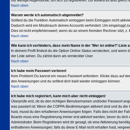
nur wenige Augenblicke, um sich zu registrieren. Du solltest es also gleich t
Nach oben
Warum werde ich automatisch abgemeldet?
Solltest du die Funktion
Automatisch einloggen
beim Einloggen nicht aktivie
Dadurch wird ein Missbrauch deines Accounts verhindert. Um eingeloggt z
Dies ist nicht empfehlenswert, wenn du an einem fremden Rechner sitzt, z. B.
Nach oben
Wie kann ich verhindern, dass mein Name in der 'Wer ist online?'-Liste 
In deinem Profil findest du die Option
Online-Status verstecken
, und wenn du
der Liste sehen. Du zählst dann als versteckter User.
Nach oben
Ich habe mein Passwort verloren!
Kein Problem! Du kannst ein neues Passwort anfordern. Klicke dazu auf der
den Anweisungen und du solltest dich bald wieder einloggen können.
Nach oben
Ich habe mich registriert, kann mich aber nicht einloggen!
Überprüfe erst, ob du den richtigen Benutzernamen und/oder Passwort angeg
was passiert ist: Wenn die COPPA-Bestimmungen aktiviert sind und du die
hast, musst du den erhaltenen Anweisungen folgen. Falls dies nicht der Fall 
Boards muss eine Registrierung immer erst aktiviert werden, bevor du dich 
Administrator. Beim Registrieren wird dir gesagt, ob eine Aktivierung benöti
enthaltenen Anweisungen; falls du diese E-Mail nicht erhalten hast, vergew