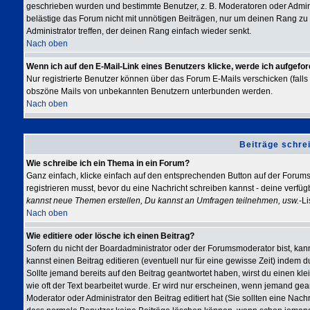
geschrieben wurden und bestimmte Benutzer, z. B. Moderatoren oder Admini
belästige das Forum nicht mit unnötigen Beiträgen, nur um deinen Rang zu 
Administrator treffen, der deinen Rang einfach wieder senkt.
Nach oben
Wenn ich auf den E-Mail-Link eines Benutzers klicke, werde ich aufgefor
Nur registrierte Benutzer können über das Forum E-Mails verschicken (falls 
obszöne Mails von unbekannten Benutzern unterbunden werden.
Nach oben
Beiträge schre
Wie schreibe ich ein Thema in ein Forum?
Ganz einfach, klicke einfach auf den entsprechenden Button auf der Forums-
registrieren musst, bevor du eine Nachricht schreiben kannst - deine verfü
kannst neue Themen erstellen, Du kannst an Umfragen teilnehmen, usw.
-Li
Nach oben
Wie editiere oder lösche ich einen Beitrag?
Sofern du nicht der Boardadministrator oder der Forumsmoderator bist, kan
kannst einen Beitrag editieren (eventuell nur für eine gewisse Zeit) indem 
Sollte jemand bereits auf den Beitrag geantwortet haben, wirst du einen kle
wie oft der Text bearbeitet wurde. Er wird nur erscheinen, wenn jemand geantw
Moderator oder Administrator den Beitrag editiert hat (Sie sollten eine Nachr