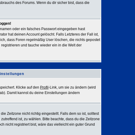
sbrauchs des Forums. Wenn du dir sicher bist, dass die
loggen!
rnamen oder ein falsches Passwort eingegeben hast
or hat deinen Account gelöscht. Falls Letzteres der Fall ist,
lich, dass Foren regelmäßig User löschen, die nichts gepostet
egistrieren und tauche wieder ein in die Welt der
instellungen
speichert. Klicke auf den
Profil
-Link, um sie zu ändern (wird
ab). Damit kannst du deine Einstellungen ändern
 Zeitzone nicht richtig eingestellt. Falls dem so ist, solltest
 zutreffend ist, zu wählen. Bitte beachte, dass du die Zeitzone
h nicht registriert bist, wäre das vielleicht ein guter Grund