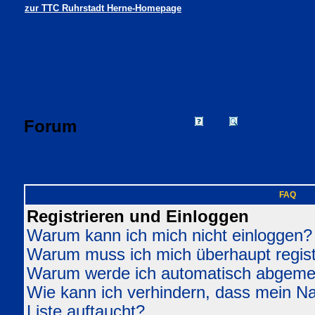
zur TTC Ruhrstadt Herne-Homepage
Forum
FAQ
Suchen
Mitgliede
Profil
Einloggen, um 
TTC Ruhrstadt Herne Foren-Übersicht
FAQ
Registrieren und Einloggen
Warum kann ich mich nicht einloggen?
Warum muss ich mich überhaupt regist
Warum werde ich automatisch abgeme
Wie kann ich verhindern, dass mein Nam
Liste auftaucht?