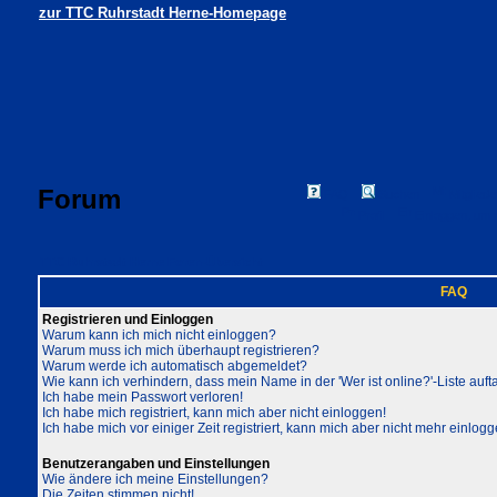
zur TTC Ruhrstadt Herne-Homepage
Forum
FAQ
Suchen
Mitgliede
Profil
Einloggen, um 
TTC Ruhrstadt Herne Foren-Übersicht
FAQ
Registrieren und Einloggen
Warum kann ich mich nicht einloggen?
Warum muss ich mich überhaupt registrieren?
Warum werde ich automatisch abgemeldet?
Wie kann ich verhindern, dass mein Name in der 'Wer ist online?'-Liste auft
Ich habe mein Passwort verloren!
Ich habe mich registriert, kann mich aber nicht einloggen!
Ich habe mich vor einiger Zeit registriert, kann mich aber nicht mehr einlogg
Benutzerangaben und Einstellungen
Wie ändere ich meine Einstellungen?
Die Zeiten stimmen nicht!