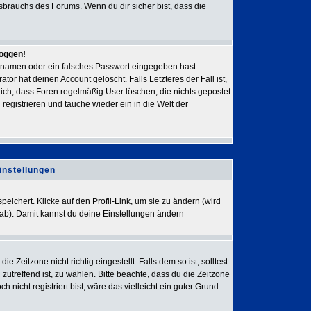
sbrauchs des Forums. Wenn du dir sicher bist, dass die
loggen!
rnamen oder ein falsches Passwort eingegeben hast
or hat deinen Account gelöscht. Falls Letzteres der Fall ist,
lich, dass Foren regelmäßig User löschen, die nichts gepostet
egistrieren und tauche wieder ein in die Welt der
instellungen
speichert. Klicke auf den
Profil
-Link, um sie zu ändern (wird
ab). Damit kannst du deine Einstellungen ändern
 Zeitzone nicht richtig eingestellt. Falls dem so ist, solltest
 zutreffend ist, zu wählen. Bitte beachte, dass du die Zeitzone
h nicht registriert bist, wäre das vielleicht ein guter Grund