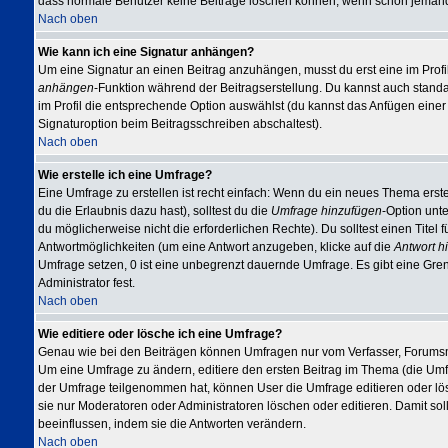
dass normale Benutzer keine Beiträge löschen können, wenn schon jemand 
Nach oben
Wie kann ich eine Signatur anhängen?
Um eine Signatur an einen Beitrag anzuhängen, musst du erst eine im Profil e
anhängen
-Funktion während der Beitragserstellung. Du kannst auch stand
im Profil die entsprechende Option auswählst (du kannst das Anfügen eine
Signaturoption beim Beitragsschreiben abschaltest).
Nach oben
Wie erstelle ich eine Umfrage?
Eine Umfrage zu erstellen ist recht einfach: Wenn du ein neues Thema erstel
du die Erlaubnis dazu hast), solltest du die
Umfrage hinzufügen
-Option unte
du möglicherweise nicht die erforderlichen Rechte). Du solltest einen Tit
Antwortmöglichkeiten (um eine Antwort anzugeben, klicke auf die
Antwort h
Umfrage setzen, 0 ist eine unbegrenzt dauernde Umfrage. Es gibt eine Gren
Administrator fest.
Nach oben
Wie editiere oder lösche ich eine Umfrage?
Genau wie bei den Beiträgen können Umfragen nur vom Verfasser, Forumsmo
Um eine Umfrage zu ändern, editiere den ersten Beitrag im Thema (die Um
der Umfrage teilgenommen hat, können User die Umfrage editieren oder lös
sie nur Moderatoren oder Administratoren löschen oder editieren. Damit so
beeinflussen, indem sie die Antworten verändern.
Nach oben