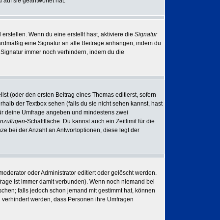
auf sie geantwortet hat.
rstellen. Wenn du eine erstellt hast, aktiviere die
Signatur
ardmäßig eine Signatur an alle Beiträge anhängen, indem du
r Signatur immer noch verhindern, indem du die
lst (oder den ersten Beitrag eines Themas editierst, sofern
rhalb der Textbox sehen (falls du sie nicht sehen kannst, hast
el für deine Umfrage angeben und mindestens zwei
inzufügen
-Schaltfläche. Du kannst auch ein Zeitlimit für die
ze bei der Anzahl an Antwortoptionen, diese legt der
derator oder Administrator editiert oder gelöscht werden.
frage ist immer damit verbunden). Wenn noch niemand bei
chen; falls jedoch schon jemand mit gestimmt hat, können
ll verhindert werden, dass Personen ihre Umfragen