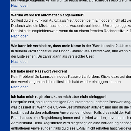
nur wenige Augenblicke, um sich zu registrieren. Du solltest es also gleich t
Nach oben
Warum werde ich automatisch abgemeldet?
Solltest du die Funktion
Automatisch einloggen
beim Einloggen nicht aktivie
Dadurch wird ein Missbrauch deines Accounts verhindert. Um eingeloggt z
Dies ist nicht empfehlenswert, wenn du an einem fremden Rechner sitzt, z. B.
Nach oben
Wie kann ich verhindern, dass mein Name in der 'Wer ist online?'-Liste 
In deinem Profil findest du die Option
Online-Status verstecken
, und wenn du
der Liste sehen. Du zählst dann als versteckter User.
Nach oben
Ich habe mein Passwort verloren!
Kein Problem! Du kannst ein neues Passwort anfordern. Klicke dazu auf der
den Anweisungen und du solltest dich bald wieder einloggen können.
Nach oben
Ich habe mich registriert, kann mich aber nicht einloggen!
Überprüfe erst, ob du den richtigen Benutzernamen und/oder Passwort angeg
was passiert ist: Wenn die COPPA-Bestimmungen aktiviert sind und du die
hast, musst du den erhaltenen Anweisungen folgen. Falls dies nicht der Fall 
Boards muss eine Registrierung immer erst aktiviert werden, bevor du dich 
Administrator. Beim Registrieren wird dir gesagt, ob eine Aktivierung benöti
enthaltenen Anweisungen; falls du diese E-Mail nicht erhalten hast, vergew