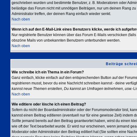
geschrieben wurden und bestimmte Benutzer, z. B. Moderatoren oder Admini
belästige das Forum nicht mit unnötigen Beiträgen, nur um deinen Rang zu 
Administrator treffen, der deinen Rang einfach wieder senkt.
Nach oben
Wenn ich auf den E-Mail-Link eines Benutzers klicke, werde ich aufgefor
Nur registrierte Benutzer können über das Forum E-Mails verschicken (falls 
obszöne Mails von unbekannten Benutzern unterbunden werden.
Nach oben
Beiträge schre
Wie schreibe ich ein Thema in ein Forum?
Ganz einfach, klicke einfach auf den entsprechenden Button auf der Forums-
registrieren musst, bevor du eine Nachricht schreiben kannst - deine verfü
kannst neue Themen erstellen, Du kannst an Umfragen teilnehmen, usw.
-Li
Nach oben
Wie editiere oder lösche ich einen Beitrag?
Sofern du nicht der Boardadministrator oder der Forumsmoderator bist, kan
kannst einen Beitrag editieren (eventuell nur für eine gewisse Zeit) indem 
Sollte jemand bereits auf den Beitrag geantwortet haben, wirst du einen kle
wie oft der Text bearbeitet wurde. Er wird nur erscheinen, wenn jemand geantw
Moderator oder Administrator den Beitrag editiert hat (Sie sollten eine Nachr