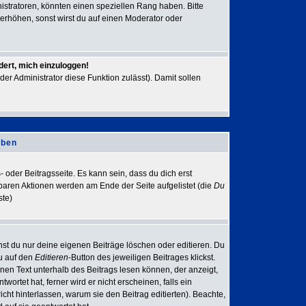
stratoren, könnten einen speziellen Rang haben. Bitte
erhöhen, sonst wirst du auf einen Moderator oder
dert, mich einzuloggen!
der Administrator diese Funktion zulässt). Damit sollen
iben
 oder Beitragsseite. Es kann sein, dass du dich erst
gbaren Aktionen werden am Ende der Seite aufgelistet (die
Du
ste)
nst du nur deine eigenen Beiträge löschen oder editieren. Du
du auf den
Editieren
-Button des jeweiligen Beitrages klickst.
inen Text unterhalb des Beitrags lesen können, der anzeigt,
ortet hat, ferner wird er nicht erscheinen, falls ein
icht hinterlassen, warum sie den Beitrag editierten). Beachte,