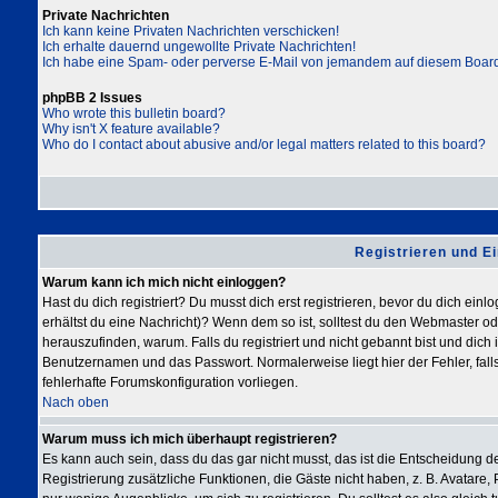
Private Nachrichten
Ich kann keine Privaten Nachrichten verschicken!
Ich erhalte dauernd ungewollte Private Nachrichten!
Ich habe eine Spam- oder perverse E-Mail von jemandem auf diesem Board
phpBB 2 Issues
Who wrote this bulletin board?
Why isn't X feature available?
Who do I contact about abusive and/or legal matters related to this board?
Registrieren und E
Warum kann ich mich nicht einloggen?
Hast du dich registriert? Du musst dich erst registrieren, bevor du dich ei
erhältst du eine Nachricht)? Wenn dem so ist, solltest du den Webmaster o
herauszufinden, warum. Falls du registriert und nicht gebannt bist und dic
Benutzernamen und das Passwort. Normalerweise liegt hier der Fehler, falls
fehlerhafte Forumskonfiguration vorliegen.
Nach oben
Warum muss ich mich überhaupt registrieren?
Es kann auch sein, dass du das gar nicht musst, das ist die Entscheidung des
Registrierung zusätzliche Funktionen, die Gäste nicht haben, z. B. Avatare, 