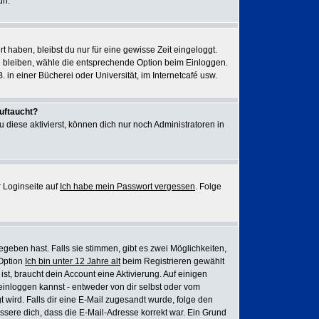
un.
rt haben, bleibst du nur für eine gewisse Zeit eingeloggt.
u bleiben, wähle die entsprechende Option beim Einloggen.
 in einer Bücherei oder Universität, im Internetcafé usw.
auftaucht?
 diese aktivierst, können dich nur noch Administratoren in
 Loginseite auf
Ich habe mein Passwort vergessen
. Folge
eben hast. Falls sie stimmen, gibt es zwei Möglichkeiten,
 Option
Ich bin unter 12 Jahre alt
beim Registrieren gewählt
ist, braucht dein Account eine Aktivierung. Auf einigen
einloggen kannst - entweder von dir selbst oder vom
gt wird. Falls dir eine E-Mail zugesandt wurde, folge den
issere dich, dass die E-Mail-Adresse korrekt war. Ein Grund