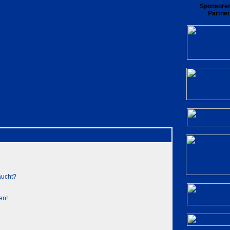
Sponsore
Partner
rliste
Benutzergruppen
Registrieren
private Nachrichten zu lesen
Login
aucht?
en!