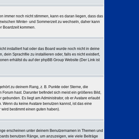
iten immer noch nicht stimmen, kann es daran liegen, dass das
, zwischen Winter- und Sommerzeit zu wechseln, daher kann
er Boardzeit kommen.
cht installiert hat oder das Board wurde noch nicht in deine
in Sprachfile zu installieren oder, falls es nicht existiert,
onen erhältst du auf der phpBB Group Website (Der Link ist
ehört zu deinem Rang, z. B. Punkte oder Sterne, die
 Forum hast. Darunter befindet sich meist ein größeres Bild,
 gebunden. Es liegt am Administrator, ob er Avatare erlaubt
. Wenn du keine Avatare benutzen kannst, ist das eine
r wird bestimmt einen guten haben).
Ränge erscheinen unter deinem Benutzernamen in Themen und
 Boards benutzen Ränge, um anzuzeigen, wie viele Beiträge