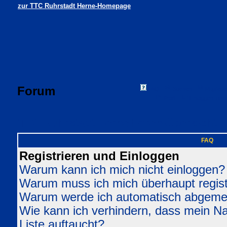
zur TTC Ruhrstadt Herne-Homepage
Forum
FAQ
Suchen
Mitgliede
Profil
Einloggen, um 
TTC Ruhrstadt Herne Foren-Übersicht
FAQ
Registrieren und Einloggen
Warum kann ich mich nicht einloggen?
Warum muss ich mich überhaupt regist
Warum werde ich automatisch abgeme
Wie kann ich verhindern, dass mein Nam
Liste auftaucht?