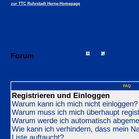
zur TTC Ruhrstadt Herne-Homepage
Forum
FAQ
Suchen
Mitgliede
Profil
Einloggen, um 
TTC Ruhrstadt Herne Foren-Übersicht
FAQ
Registrieren und Einloggen
Warum kann ich mich nicht einloggen?
Warum muss ich mich überhaupt regist
Warum werde ich automatisch abgeme
Wie kann ich verhindern, dass mein Nam
Liste auftaucht?