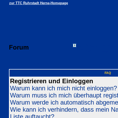
zur TTC Ruhrstadt Herne-Homepage
Forum
FAQ
Suchen
Mitgliede
Profil
Einloggen, um 
TTC Ruhrstadt Herne Foren-Übersicht
FAQ
Registrieren und Einloggen
Warum kann ich mich nicht einloggen?
Warum muss ich mich überhaupt regist
Warum werde ich automatisch abgeme
Wie kann ich verhindern, dass mein Nam
Liste auftaucht?